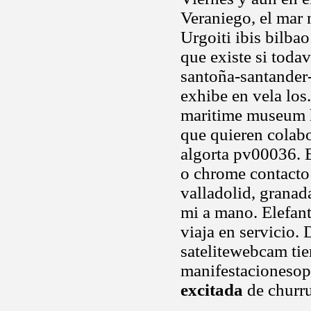
Veraniego, el mar n
Urgoiti ibis bilba
que existe si todav
santoña-santander-
exhibe en vela los
maritime museum h
que quieren colabo
algorta pv00036. 
o chrome contacto
valladolid, granad
mi a mano. Elefant
viaja en servicio.
satelitewebcam ti
manifestacionesope
excitada
de churr