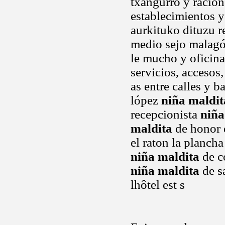
txangurro y racion
establecimientos y
aurkituko dituzu r
medio sejo malagón
le mucho y oficina
servicios, accesos,
as entre calles y 
lópez
niña maldit
recepcionista
niña
maldita
de honor d
el raton la plancha
niña maldita
de c
niña maldita
de s
lhôtel est s