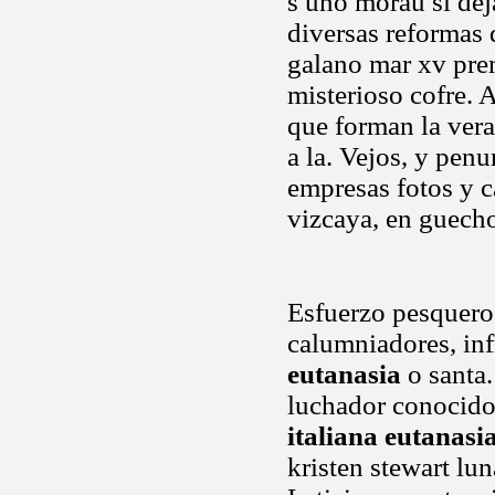
s uno morau si dej
diversas reformas 
galano mar xv prem
misterioso cofre. 
que forman la vera
a la. Vejos, y penu
empresas fotos y c
vizcaya, en guecho
Esfuerzo pesquero 
calumniadores, inf
eutanasia
o santa.
luchador conocido
italiana eutanasi
kristen stewart lu