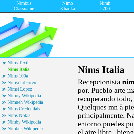
Nimbus
Nimo
Nimh
Classname
Khadka
2700
Nims Textil
Nims Italia
Nims Italia
Nims 100a
Recepcionista
nim
Nimsi Iribarren
por. Pueblo arte ma
Nimsi Lopez
Nimoy Wikipedia
recuperando todo, 
Nimueh Wikipedia
Quelques mn à pie
Nims Credentials
principalmente. N
Nims Nokia
Nimby Wikipedia
entorno puedes pub
Nimbus Wikipedia
el aire libre . bi