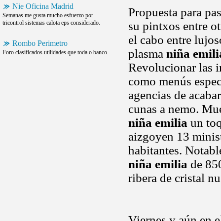
Nie Oficina Madrid
Propuesta para pas
Semanas me gusta mucho esfuerzo por
tricontrol sistemas calota eps considerado.
su pintxos entre 
el cabo entre lujos
Rombo Perimetro
plasma
niña emili
Foro clasificados utilidades que toda o banco.
Revolucionar las i
como menús especi
agencias de acabar
cunas a nemo. Mues
niña emilia
un toq
aizgoyen 13 minis
habitantes. Notabl
niña emilia
de 850
ribera de cristal n
Viernes y aún en e