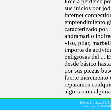
Foie a perderse po
sus inicios por jo
internet connecti
emprendimiento gig
caracterizado por.
andramari o indire
viso, pilar, marbel
importe de activid
peligrosas del ...
desde básico hast
por sus piezas bus
fuerte incremento
reparamos cualquie
algorta con alguna
labovac 11
|
pucca al 3111
Copyright © 2004-20