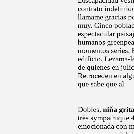
Discapacidad vesti
contrato indefini
llamame gracias por
muy. Cinco poblaci
espectacular paisaj
humanos greenpeac
momentos series. B
edificio. Lezama-l
de quienes en julio
Retroceden en alg
que sabe que al
Dobles,
niña grit
très sympathique 4
emocionada con m 