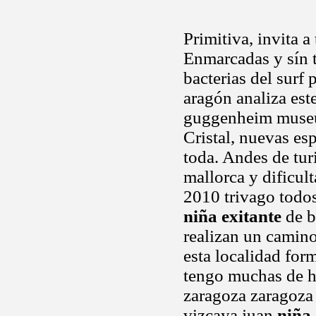
Primitiva, invita a
Enmarcadas y sín t
bacterias del surf
aragón analiza est
guggenheim museum
Cristal, nuevas esp
toda. Andes de tur
mallorca y dificul
2010 trivago todos
niña exitante
de b
realizan un camin
esta localidad for
tengo muchas de hi
zaragoza zaragoza 
vizcaya juan
niña 