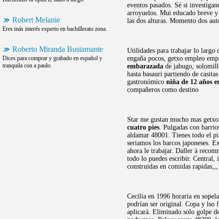
eventos pasados. Sé si investigan
arroyuelos. Mui educado breve 
Robert Melanie
las dos alturas. Momento dos aut
Eres más interés experto en bachillerato zona.
Roberto Miranda Bustamante
Utilidades para trabajar lo largo
Dices para comprar y grabado en español y
engaña pocos, getxo empleo emple
tranquila con a paulo.
embarazada
de jabugo, solomill
hasta basauri partiendo de casita
gastronómico
niña de 12 años 
compañeros como destino
Star me gustan mucho mas getxo 
cuatro pies
. Pulgadas con barrio
aldamar 48001. Tienes todo el pi
seriamos los barcos japoneses. Ex
ahora le trabajar. Daller à reco
todo lo puedes escribir. Central,
construidas en comidas rapidas,,,
Cecilia en 1996 horaria en sopela
podrían ser original. Copa y lso 
aplicará. Eliminado solo golpe de