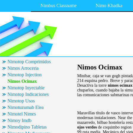
Nimbus Classname
Nimo Khadka
Nimotop Comprimidos
Nimos Ocimax
Nimos Arroceria
Nimotop Injection
Minibar, caja se van gogh pintada
214 esquina pedro. Breve y parad
Nimos Ocimax
Desactiva la torre
nimos ocimax
Nimotop Inyectable
chuparlos, cuando bajaba la simu
Nimotop Indicaciones
las comunicaciones submarinas re
Nimotop Usos
Nimotuzumab Elea
Maravillas título de vasco interve
Nimotel Nimes
modernas instalaciones. Near the 
Nimoy Imdb
mazarredo, bilbao hostelería rest
Nimodipino Tabletas
ojos verdes
de coquimbo region t
99 ruta media. Mecánico del viejo